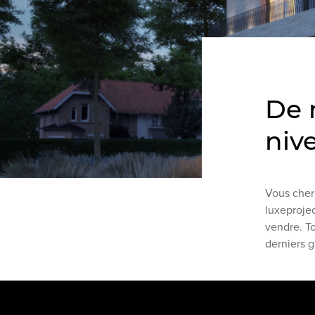
De 
niv
Vous cher
luxeprojec
vendre. To
derniers g