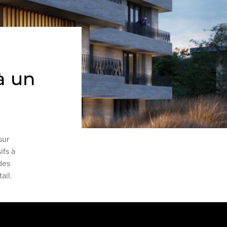
à un
sur
ifs à
des
ail.