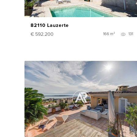
82110 Lauzerte
€ 592.200
166 m²
131