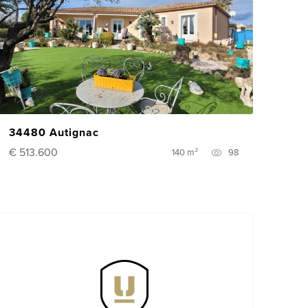
34480 Autignac
€ 513.600
140 m²
98