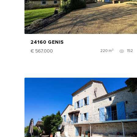
24160 GENIS
€ 567.000
220 m²
152