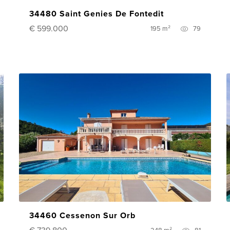
34480 Saint Genies De Fontedit
€ 599.000
195 m²
79
34460 Cessenon Sur Orb