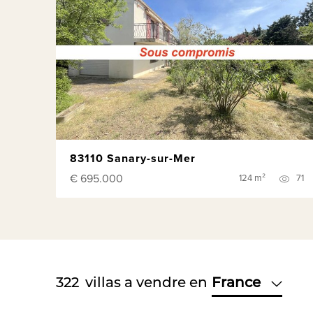
83110 Sanary-sur-Mer
€ 695.000
124 m²
71
322
villas a vendre en
France