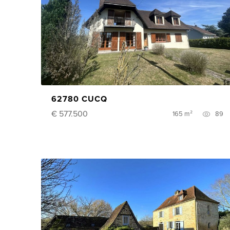
62780 CUCQ
€ 577.500
165 m²
89