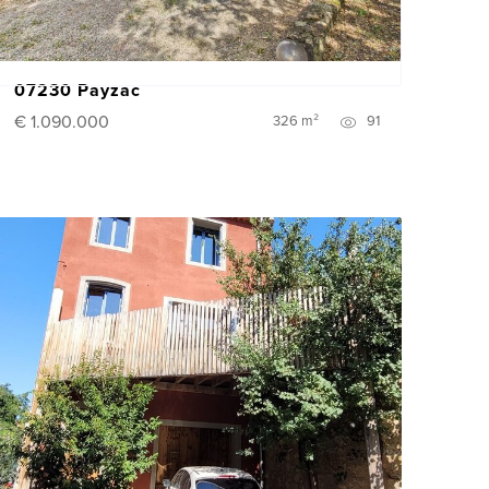
07230 Payzac
€ 1.090.000
326 m²
91