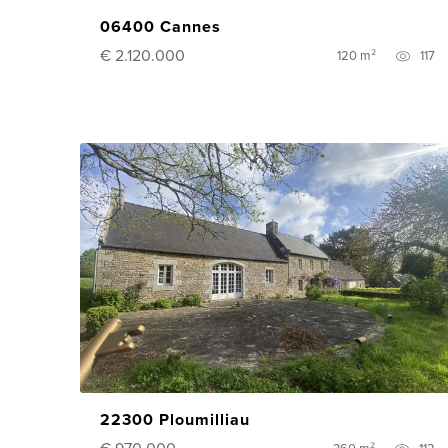
06400 Cannes
€ 2.120.000
120 m²
117
22300 Ploumilliau