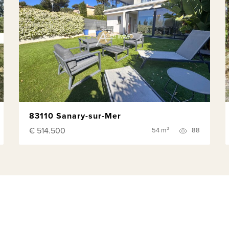
83110 Sanary-sur-Mer
€ 514.500
54 m²
88