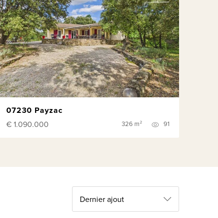
07230 Payzac
€ 1.090.000
326 m²
91
Dernier ajout