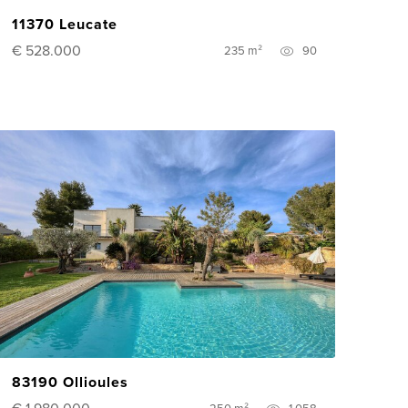
11370 Leucate
€ 528.000
235 m²
90
83190 Ollioules