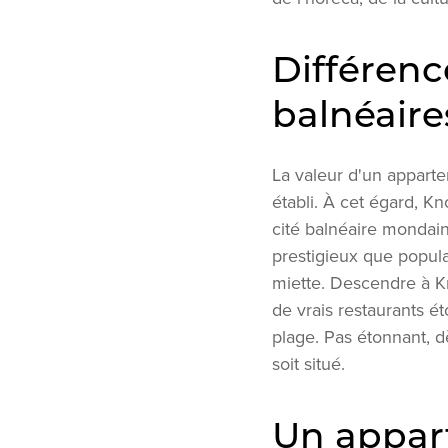
Différence
balnéaire
La valeur d'un apparte
établi. À cet égard, K
cité balnéaire mondai
prestigieux que popul
miette. Descendre à Kn
de vrais restaurants ét
plage. Pas étonnant, d
soit situé.
Un appar