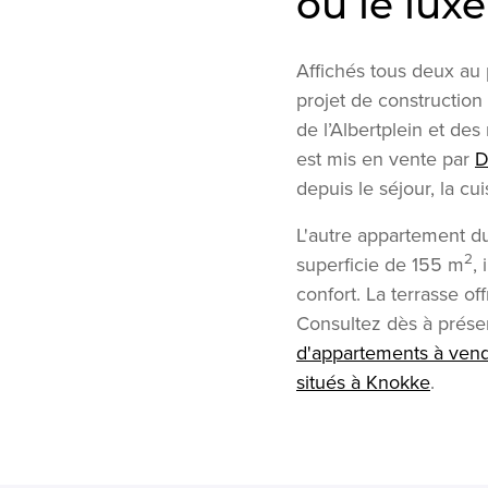
où le lux
Affichés tous deux au
projet de construction
de l’Albertplein et de
est mis en vente par
D
depuis le séjour, la c
L'autre appartement du
2
superficie de 155 m
,
confort. La terrasse of
Consultez dès à présen
d'appartements à ven
situés à Knokke
.