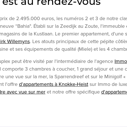
e est au rendez-vous
 prix de 2.495.000 euros, les numéros 2 et 3 de notre c
 neuve “Bahia". Établi sur la Zeedijk au Zoute, l'immeuble 
s magasins de la Kustlaan. Le premier appartement, d'une 
irk Willemyns
. Les atouts principaux de cette pépite côtiè
uisine et ses équipements de qualité (Miele) et les 4 cham
plex peut être visité par l'intermédiaire de l'agence
Immo
 il comporte 3 chambres à coucher, 1 grand séjour et une c
fre une vue sur la mer, la Sparrendreef et sur le Minigolf «
t l'offre
d’appartements à Knokke-Heist
sur Immo de luxe,
dre avec vue sur mer
et notre offre spécifique
d'appartem