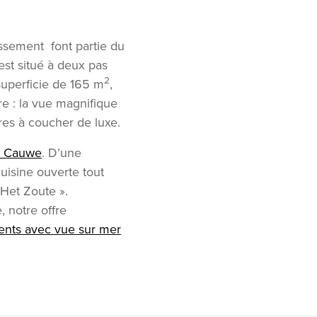
lassement
font partie
du
est situé à deux pas
2
superficie de 165 m
,
re : la vue magnifique
bres à coucher de luxe.
 Cauwe
. D’une
uisine ouverte tout
 Het Zoute ».
 notre offre
ents avec vue sur mer