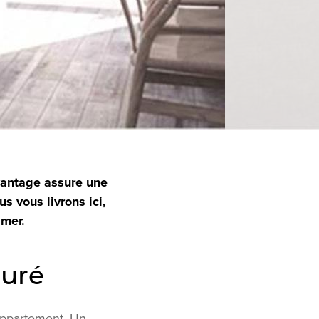
avantage assure une
s vous livrons ici,
 mer.
suré
 appartement. Un