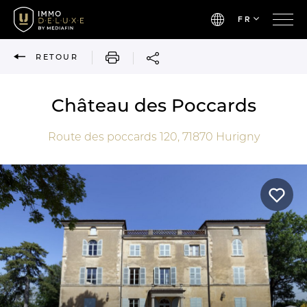
FR
IMPRIMER
RETOUR
Château des Poccards
Route des poccards 120,
71870
Hurigny