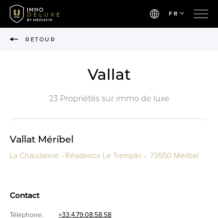
FR
RETOUR
Vallat
23 Propriétés sur immo de luxe
Vallat Méribel
La Chaudanne - Résidence Le Tremplin -, 73550 Méribel
Contact
Téléphone:
+33.4.79.08.58.58