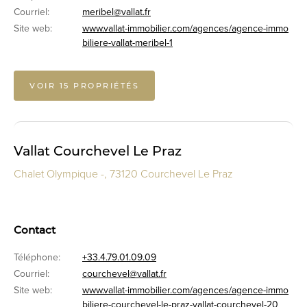
Courriel:
meribel@vallat.fr
Site web:
www.vallat-immobilier.com/agences/agence-immo
biliere-vallat-meribel-1
VOIR 15 PROPRIÉTÉS
Vallat Courchevel Le Praz
Chalet Olympique -, 73120 Courchevel Le Praz
Contact
Téléphone:
+33.4.79.01.09.09
Courriel:
courchevel@vallat.fr
Site web:
www.vallat-immobilier.com/agences/agence-immo
biliere-courchevel-le-praz-vallat-courchevel-20