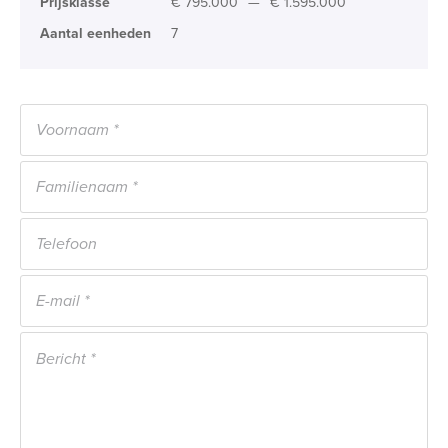
Prijsklasse
€ 795.000
—
€ 1.595.000
Aantal eenheden
7