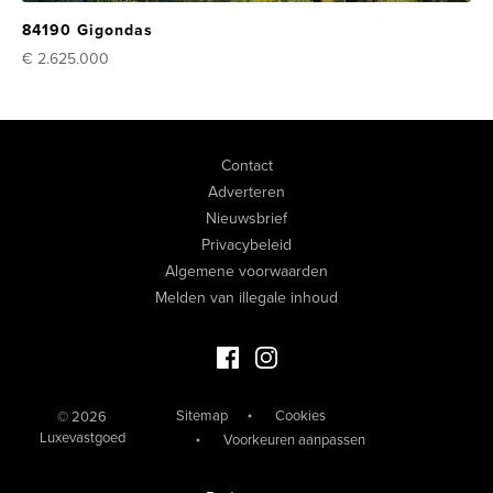
84190 Gigondas
€ 2.625.000
Contact
Adverteren
Nieuwsbrief
Privacybeleid
Algemene voorwaarden
Melden van illegale inhoud
Facebook Luxevastgoed
Instagram Luxevastgoed
Sitemap
Cookies
© 2026
Luxevastgoed
Voorkeuren aanpassen