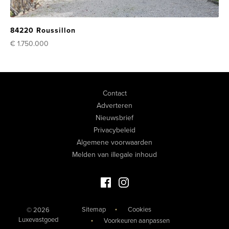
84220 Roussillon
€ 1.750.000
Contact
Adverteren
Nieuwsbrief
Privacybeleid
Algemene voorwaarden
Melden van illegale inhoud
Facebook Luxevastgoed
Instagram Luxevastgoed
Sitemap
Cookies
© 2026
Luxevastgoed
Voorkeuren aanpassen