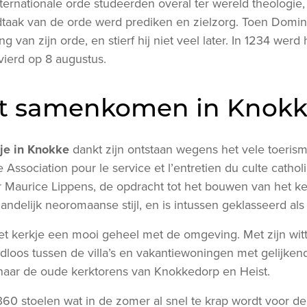
ernationale orde studeerden overal ter wereld theologie,
dtaak van de orde werd prediken en zielzorg. Toen Domin
ng van zijn orde, en stierf hij niet veel later. In 1234 werd 
vierd op 8 augustus.
t samenkomen in Knokk
je in Knokke
dankt zijn ontstaan wegens het vele toeris
 Association pour le service et l’entretien du culte cathol
Maurice Lippens, de opdracht tot het bouwen van het ke
landelijk neoromaanse stijl, en is intussen geklasseerd als
het kerkje een mooi geheel met de omgeving. Met zijn wit
adloos tussen de villa’s en vakantiewoningen met gelijk
 naar de oude kerktorens van Knokkedorp en Heist.
360 stoelen wat in de zomer al snel te krap wordt voor d