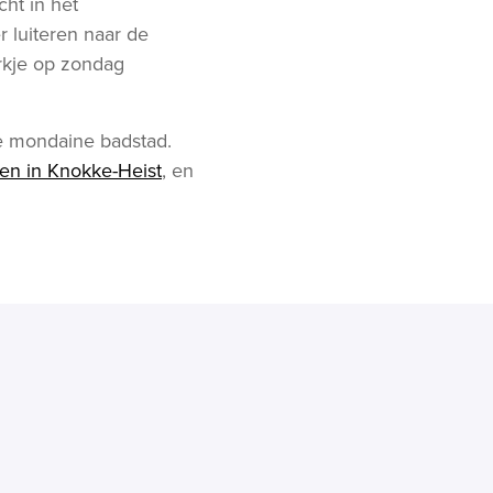
ht in het
r luiteren naar de
rkje op zondag
e mondaine badstad.
en in Knokke-Heist
, en