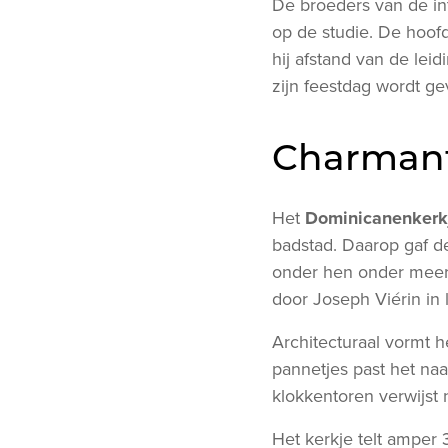
De broeders van de int
op de studie. De hoof
hij afstand van de leidi
zijn feestdag wordt ge
Charman
Het
Dominicanenkerk
badstad. Daarop gaf de
onder hen onder meer 
door Joseph Viérin in 
Architecturaal vormt 
pannetjes past het na
klokkentoren verwijst
Het kerkje telt amper 