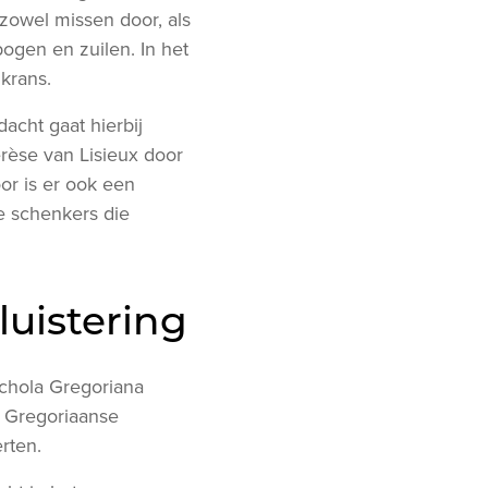
zowel missen door, als
ogen en zuilen. In het
krans.
acht gaat hierbij
rèse van Lisieux door
or is er ook een
e schenkers die
uistering
Schola Gregoriana
l Gregoriaanse
rten.