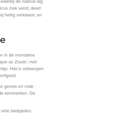
 waarbij de nadruk lag
icus ziek werd, deed
hij heilig verklaard, en
e
me in de mondaine
ique au Zoute’, met
rkje. Het is ontwerpen
 erfgoed.
te gevels en rode
ende kenmerken. De
e vele badgasten.