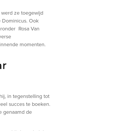
6 werd ze toegewijd
e Dominicus. Ook
aaronder Rosa Van
verse
bezinnende momenten.
ar
j, in tegenstelling tot
veel succes te boeken.
rde genaamd de