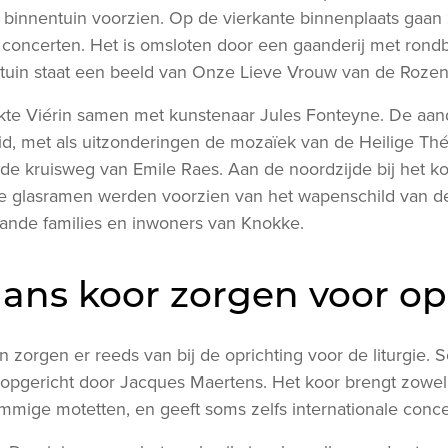
innentuin voorzien. Op de vierkante binnenplaats gaan 
concerten. Het is omsloten door een gaanderij met rondb
tuin staat een beeld van Onze Lieve Vrouw van de Rozen
rkte Viérin samen met kunstenaar Jules Fonteyne. De aand
id, met als uitzonderingen de mozaïek van de Heilige Thé
e kruisweg van Emile Raes. Aan de noordzijde bij het ko
e glasramen werden voorzien van het wapenschild van d
aande families en inwoners van Knokke.
ns koor zorgen voor opl
zorgen er reeds van bij de oprichting voor de liturgie. 
 opgericht door Jacques Maertens. Het koor brengt zowe
mige motetten, en geeft soms zelfs internationale conce