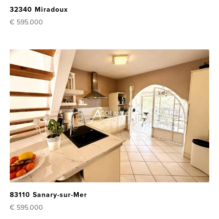
32340 Miradoux
€ 595.000
83110 Sanary-sur-Mer
€ 595.000